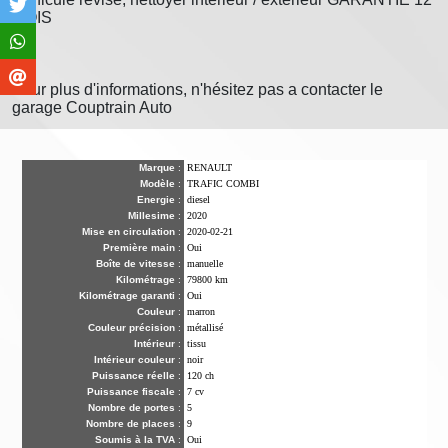
MOIS
Pour plus d'informations, n'hésitez pas a contacter le
garage Couptrain Auto
Marque
:
RENAULT
Modèle
:
TRAFIC COMBI
Energie
:
diesel
Millesime
:
2020
Mise en circulation
:
2020-02-21
Première main
:
Oui
Boîte de vitesse
:
manuelle
Kilométrage
:
79800 km
Kilométrage garanti
:
Oui
Couleur
:
marron
Couleur précision
:
métallisé
Intérieur
:
tissu
Intérieur couleur
:
noir
Puissance réelle
:
120 ch
Puissance fiscale
:
7 cv
Nombre de portes
:
5
Nombre de places
:
9
Soumis à la TVA
:
Oui