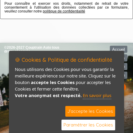
Pour connaître et exercer vos droits, notamment de retrait de votre
consentement à l'utilisation des données collectées par ce formulaire,
veuillez consulter notre
politique de confidentialité
©2026-2027 Couptrain Auto tous
Accueil
droits réservés
Mentions légales
🍪 Cookies & Politique de confidentialité
Politique de confidentialité
Nous utilisons des Cookies pour vous garantir la
meilleure expérience sur notre site. Cliquez sur le
Contact / Plan
bouton
accepte les Cookies
pour accepter les
Cookies et fermer cette fenêtre.
Votre anonymat est respecté.
En savoir plus
J'accepte les Cookies
Paramétrer les Cookies