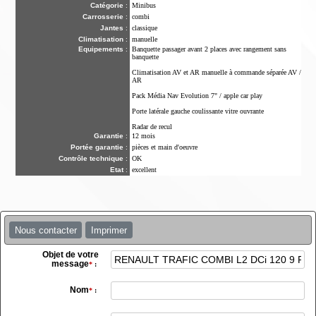
Catégorie
:
Minibus
Carrosserie
:
combi
Jantes
:
classique
Climatisation
:
manuelle
Equipements
:
Banquette passager avant 2 places avec rangement sans
banquette
Climatisation AV et AR manuelle à commande séparée AV /
AR
Pack Média Nav Evolution 7" / apple car play
Porte latérale gauche coulissante vitre ouvrante
Radar de recul
Garantie
:
12 mois
Portée garantie
:
pièces et main d'oeuvre
Contrôle technique
:
OK
Etat
:
excellent
Nous contacter
Imprimer
Objet de votre
message
*
:
Nom
*
: